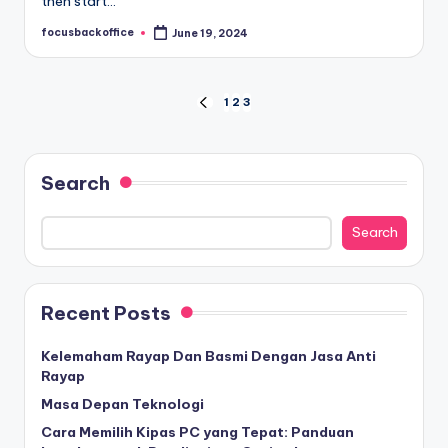
then start…
focusbackoffice
June 19, 2024
Posted
by
Posts
1
2
3
PREVIOUS
PAGE
pagination
Search
Search
Recent Posts
Kelemaham Rayap Dan Basmi Dengan Jasa Anti
Rayap
Masa Depan Teknologi
Cara Memilih Kipas PC yang Tepat: Panduan