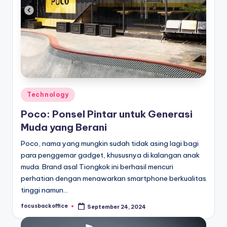
Posted
Technology
in
Poco: Ponsel Pintar untuk Generasi
Muda yang Berani
Poco, nama yang mungkin sudah tidak asing lagi bagi
para penggemar gadget, khususnya di kalangan anak
muda. Brand asal Tiongkok ini berhasil mencuri
perhatian dengan menawarkan smartphone berkualitas
tinggi namun…
focusbackoffice
September 24, 2024
Posted
by