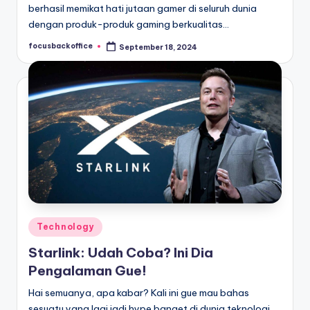
berhasil memikat hati jutaan gamer di seluruh dunia
dengan produk-produk gaming berkualitas…
focusbackoffice
September 18, 2024
Posted
by
Posted
Technology
in
Starlink: Udah Coba? Ini Dia
Pengalaman Gue!
Hai semuanya, apa kabar? Kali ini gue mau bahas
sesuatu yang lagi jadi hype banget di dunia teknologi,