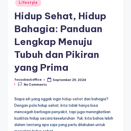
Posted
Lifestyle
in
Hidup Sehat, Hidup
Bahagia: Panduan
Lengkap Menuju
Tubuh dan Pikiran
yang Prima
focusbackoffice
September 25, 2024
Posted
No Comments
by
Siapa sih yang nggak ingin
hidup sehat
dan bahagia?
Dengan pola hidup sehat, kita tidak hanya bisa
mencegah berbagai penyakit, tapi juga meningkatkan
kualitas hidup secara keseluruhan. Yuk, kita bahas lebih
dalam tentang apa saja yang perlu dilakukan untuk