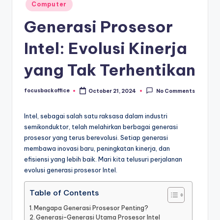
Posted
Computer
in
Generasi Prosesor
Intel: Evolusi Kinerja
yang Tak Terhentikan
focusbackoffice
October 21, 2024
No Comments
Posted
by
Intel, sebagai salah satu raksasa dalam industri
semikonduktor, telah melahirkan berbagai generasi
prosesor yang terus berevolusi. Setiap generasi
membawa inovasi baru, peningkatan kinerja, dan
efisiensi yang lebih baik. Mari kita telusuri perjalanan
evolusi generasi prosesor Intel.
Table of Contents
Mengapa Generasi Prosesor Penting?
Generasi-Generasi Utama Prosesor Intel