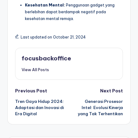
Kesehatan Mental:
Penggunaan gadget yang
berlebihan dapat berdampak negatif pada
kesehatan mental remaja.
Last updated on October 21, 2024
focusbackoffice
View All Posts
Post
Previous Post
Next Post
Tren Gaya Hidup 2024:
Generasi Prosesor
navigation
Adaptasi dan Inovasi di
Intel: Evolusi Kinerja
Era Digital
yang Tak Terhentikan