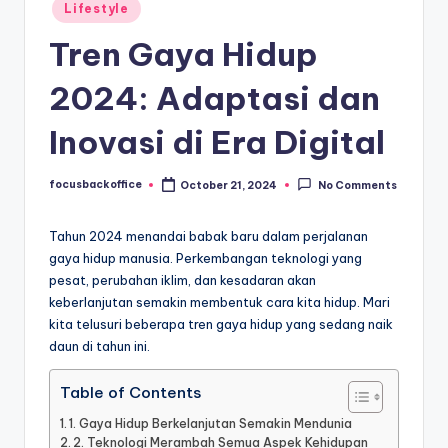
Posted
Lifestyle
in
Tren Gaya Hidup
2024: Adaptasi dan
Inovasi di Era Digital
focusbackoffice
October 21, 2024
No Comments
Posted
by
Tahun 2024 menandai babak baru dalam perjalanan
gaya hidup manusia. Perkembangan teknologi yang
pesat, perubahan iklim, dan kesadaran akan
keberlanjutan semakin membentuk cara kita hidup. Mari
kita telusuri beberapa tren gaya hidup yang sedang naik
daun di tahun ini.
Table of Contents
1. Gaya Hidup Berkelanjutan Semakin Mendunia
2. Teknologi Merambah Semua Aspek Kehidupan